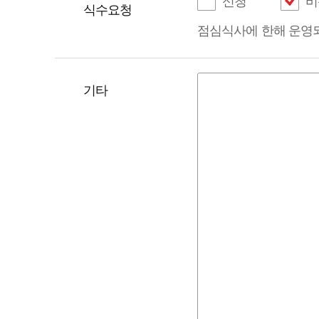
신청
비
식수요청
점심식사에 한해 운영
기타