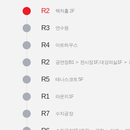
R2
렉처홀 2F
R3
연수원
R4
아트하우스
R2
공연장B1 > 전시장1F, 대강의실1F >
R5
테니스코트 5F
R1
라운지1F
R7
수지공장