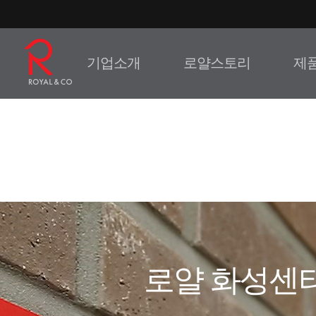
기업소개
로얄스토리
제
로얄 화성센