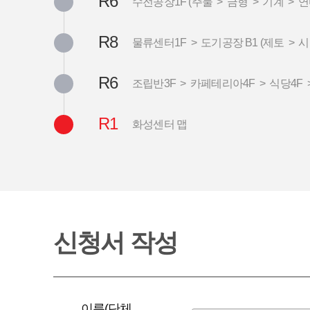
R6
수전공장1F (주물 > 금형 > 기계 > 연
R8
물류센터1F > 도기공장 B1 (제토 > 시
R6
조립반3F > 카페테리아4F > 식당4F
R1
화성센터 맵
신청서 작성
이름(단체