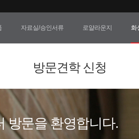
품
자료실/승인서류
로얄라운지
화
방문견학 신청
터
방문을 환영합니다.