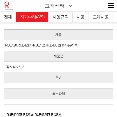
고객센터
전체
자가수리(A/S)
사양규격
시공
교체시공
제목
RUE420,RUE421과 RUE432,RUE433 호환가능여부
제품군
감지식소변기
품번
첨부파일
RUE420/RUE421과 RUE432/RUE433은