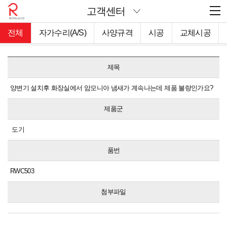
고객센터
전체
자가수리(A/S)
사양규격
시공
교체시공
제목
양변기 설치후 화장실에서 암모니아 냄새가 계속나는데 제품 불량인가요?
제품군
도기
품번
RWC503
첨부파일