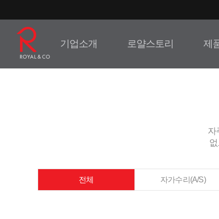
기업소개
로얄스토리
제
자
없
전체
자가수리(A/S)