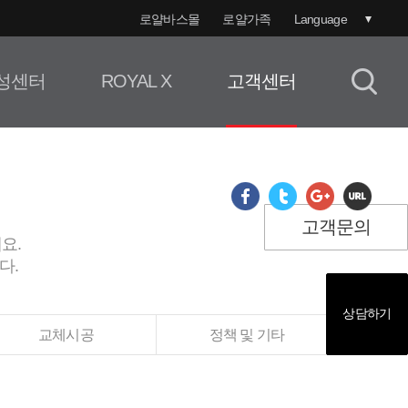
로얄바스몰
로얄가족
Language
성센터
ROYAL X
고객센터
고객문의
요.
다.
상담하기
교체시공
정책 및 기타