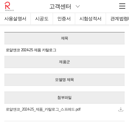
고객센터
사용설명서
시공도
인증서
시험성적서
관계법령
제목
로얄앤코 2024-25 제품 카탈로그
제품군
모델명 제목
첨부파일
로얄앤코_2024-25_제품_카탈로그_스프레드.pdf