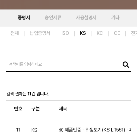
증명서
승인서류
사용설명서
기타
전체
납입증명서
ISO
KS
KC
CE
전
검색 결과는
11
건 입니다.
번호
구분
제목
11
㉿ 제품인증 - 위생도기(KS L 1551) - 후
KS