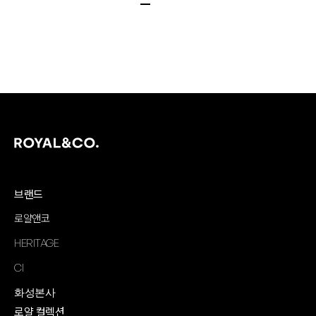
브랜드
로얄앤코
HERITAGE
CI
화성본사
로얄 컬렉션