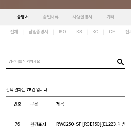
증명서
승인서류
사용설명서
기타
전체
납입증명서
ISO
KS
KC
CE
전
검색 결과는
76
건 입니다.
번호
구분
제목
76
RWC250-SF [RCE150](EL223. 대변기, 
환경표지