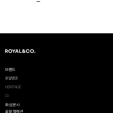
브랜드
로얄앤코
HERITAGE
CI
화성본사
로얄 컬렉션