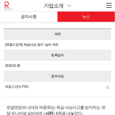
기업소개
공지사항
뉴스
제목
[해럴드경제] 욕실낙상 방지 ‘실버 세트’
등록일자
2019.01.29
첨부파일
해럴드경제.PNG
로얄앤컴퍼니(대표 박종욱)는 욕실 낙상사고를 방지하는 ‘로
얄 유니버셜 실버세트’<
사진
> 6종을 내놓았다.