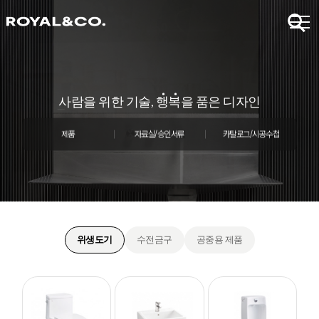
사람
을 위한 기술,
행
복
을 품은 디자인
제품
자료실/승인서류
카탈로그/시공수첩
위생도기
수전금구
공중용 제품