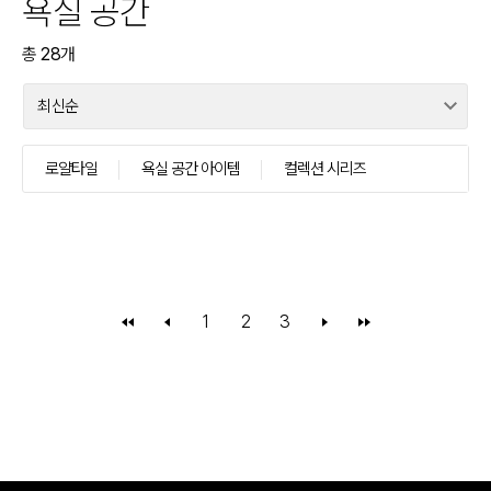
욕실 공간
총
28
개
로얄타일
욕실 공간 아이템
컬렉션 시리즈
1
2
3