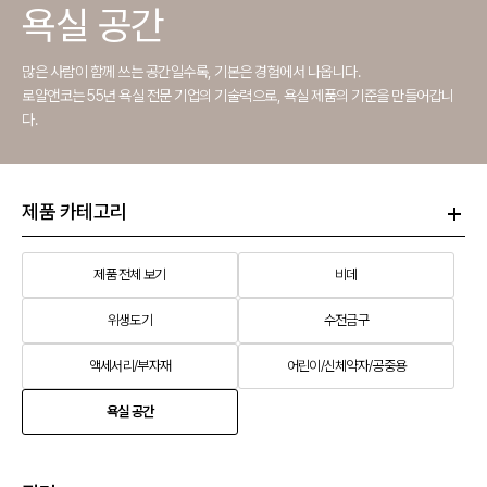
욕실 공간
많은 사람이 함께 쓰는 공간일수록, 기본은 경험에서 나옵니다.
로얄앤코는 55년 욕실 전문 기업의 기술력으로, 욕실 제품의 기준을 만들어갑니
다.
제품 카테고리
제품 전체 보기
비데
위생도기
수전금구
액세서리/부자재
어린이/신체약자/공중용
욕실 공간