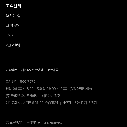
고객센터
오시는 길
고객 문의
FAQ
AS 신청
이용약관
개인정보취급방침
로얄가족
고객 센터
1566-7070
평일
09:00 ~ 18:00,
토요일
09:00 ~ 12:00
(A/S 상담만 가능)
(주)로얄앤컴퍼니주식회사
대표이사
정훈
경기도 화성시 시청로 895-20 (우)18524
개인정보보호책임자
김정렴
ⓒ 로얄앤컴퍼니 주식회사 All right reserved.