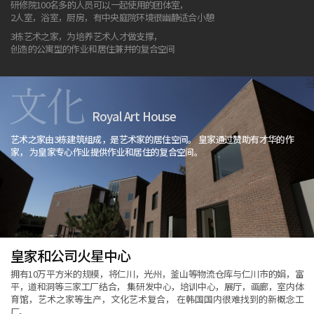
研修院100名多的人员可以一起使用的团体室，
2人室，浴室，厨房，有中央庭院环境很幽静适合小憩
3栋艺术之家，为培养艺术人才做支撑，
创造的公寓型的作业和居住兼并的复合空间
Royal Art House
艺术之家由3栋建筑组成，是艺术家的居住空间。
皇家通过赞助有才华的作
家，
为皇家专心作业提供作业和居住的复合空间。
皇家和公司火星中心
拥有10万平方米的规模，将仁川，光州，釜山等物流仓库与仁川市的娟，富
平，道和洞等三家工厂结合，
集研发中心，培训中心，展厅，画廊，室内体
育馆，艺术之家等生产，文化艺术复合，
在韩国国内很难找到的新概念工
厂。