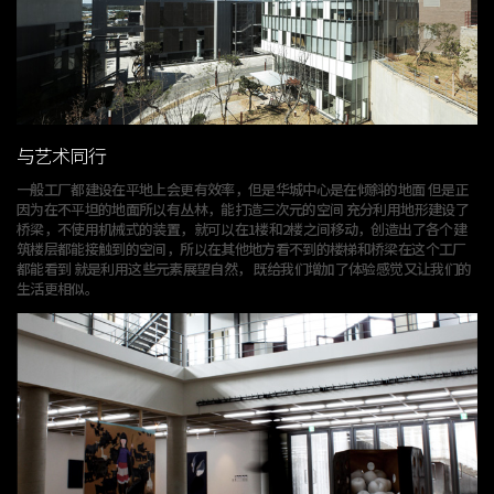
与艺术同行
一般工厂都建设在平地上会更有效率，但是华城中心是在倾斜的地面
但是正
因为在不平坦的地面所以有丛林，
能打造三次元的空间 充分利用地形建设了
桥梁，不使用机械式的装置，
就可以在1楼和2楼之间移动，创造出了各个建
筑楼层都能接触到的空间，
所以在其他地方看不到的楼梯和桥梁在这个工厂
都能看到
就是利用这些元素展望自然，
既给我们增加了体验感觉又让我们的
生活更相似。