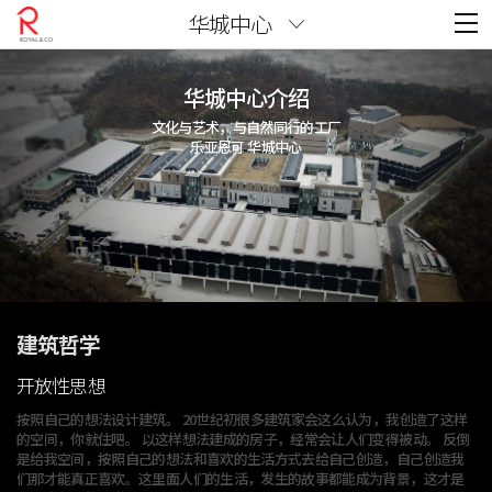
华城中心
华城中心介绍
文化与艺术，与自然同行的工厂
乐亚恩可 华城中心
建筑哲学
开放性思想
按照自己的想法设计建筑。 20世纪初很多建筑家会这么认为，
我创造了这样
的空间，你就住吧。
以这样想法建成的房子，经常会让人们变得被动。
反倒
是给我空间，按照自己的想法和喜欢的生活方式去给自己创造，
自己创造我
们那才能真正喜欢。这里面人们的生活，发生的故事都能成为背景，
这才是