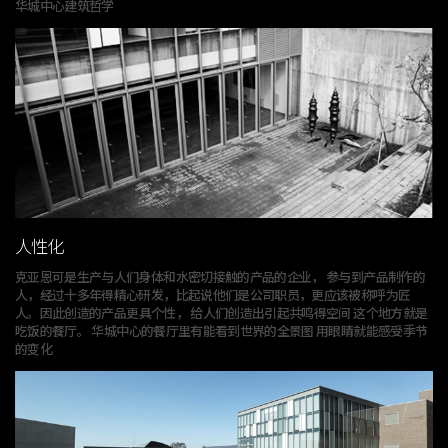
华城中心建筑哲学
人性化
克亚恩可是生产与人们身体和水密切接触的产品的企业，
参与到产品制作的
人，经过十多年得精心研发，
比起说他们是公司职员，更应该被称呼为匠
人。
因此创造的产品更具个性， 给人们创造出引起共鸣得空间 这个地方就是
吃饭的餐厅。
华城中心的餐厅里有能看到世界的全景图 用眼睛就能感受季节
的变化