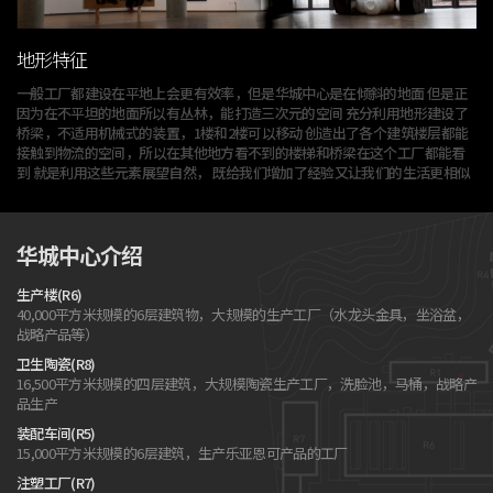
地形特征
一般工厂都建设在平地上会更有效率，但是华城中心是在倾斜的地面
但是正
因为在不平坦的地面所以有丛林，能打造三次元的空间
充分利用地形建设了
桥梁，不适用机械式的装置，1楼和2楼可以移动
创造出了各个建筑楼层都能
接触到物流的空间，
所以在其他地方看不到的楼梯和桥梁在这个工厂都能看
到
就是利用这些元素展望自然，
既给我们增加了经验又让我们的生活更相似
华城中心介绍
生产楼(R6)
40,000平方米规模的6层建筑物，大规模的生产工厂（水龙头金具，坐浴盆，
战略产品等）
卫生陶瓷(R8)
16,500平方米规模的四层建筑，大规模陶瓷生产工厂，洗脸池，马桶，战略产
品生产
装配车间(R5)
15,000平方米规模的6层建筑，生产乐亚恩可产品的工厂
注塑工厂(R7)