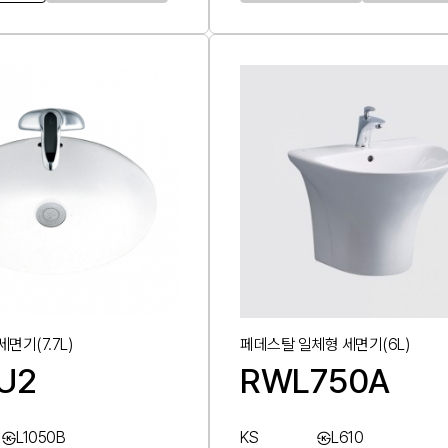
면기(7.7L)
페데스탈 일체형 세면기(6L)
U2
RWL750A
㉿L1050B
KS
㉿L610