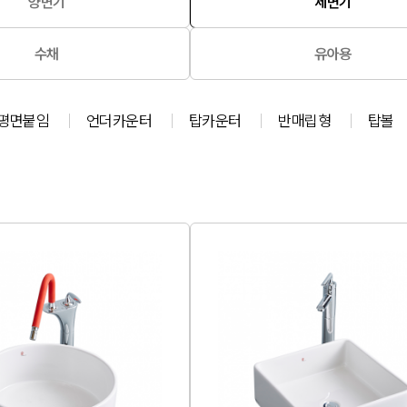
양변기
세면기
수채
유아용
평면붙임
언더카운터
탑카운터
반매립형
탑볼