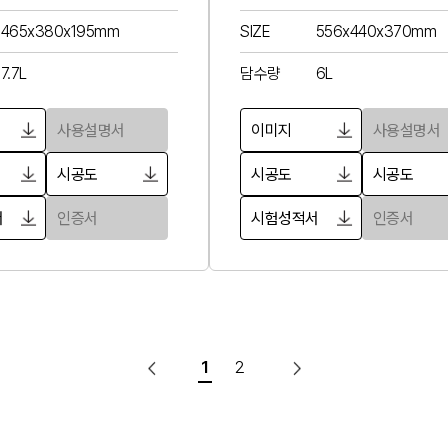
465x380x195mm
SIZE
556x440x370mm
7.7L
담수량
6L
사용설명서
이미지
사용설명서
시공도
시공도
시공도
서
인증서
시험성적서
인증서
1
2