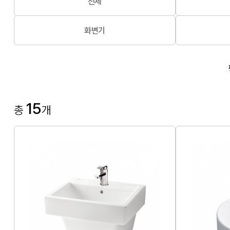
전체
화변기
15
총
개