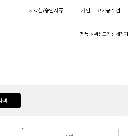
자료실/승인서류
카탈로그/시공수첩
제품
위생도기
세면기
검색