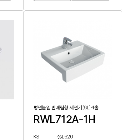
평면붙임 반매립형 세면기(6L)-1홀
RWL712A-1H
KS
㉿L620