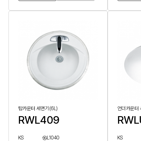
탑카운터 세면기(6L)
언더카운터 세
RWL409
RWL
KS
㉿L1040
KS