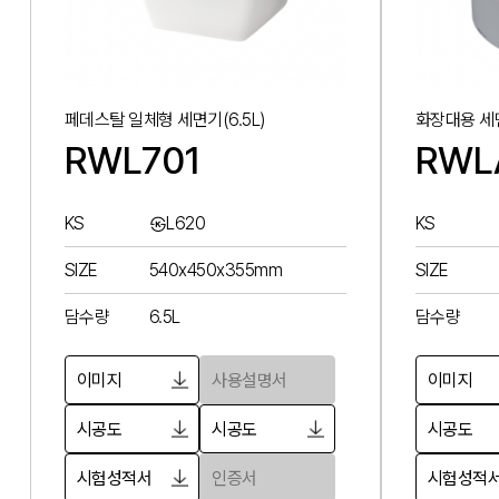
페데스탈 일체형 세면기(6.5L)
화장대용 세면
RWL701
RWL
KS
㉿L620
KS
SIZE
540x450x355mm
SIZE
담수량
6.5L
담수량
이미지
사용설명서
이미지
시공도
시공도
시공도
시험성적서
인증서
시험성적