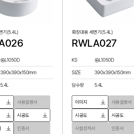
기(5.4L)
화장대용 세면기(5.4L)
A026
RWLA027
㉿L1050D
KS
㉿L1050D
390x390x150mm
SIZE
390x390x150mm
5.4L
담수량
5.4L
사용설명서
이미지
사용설명서
시공도
시공도
시공도
서
인증서
시험성적서
인증서