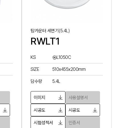
탑카운터 세면기(5.4L)
RWLT1
KS
㉿L1050C
SIZE
510x455x200mm
담수량
5.4L
이미지
사용설명서
시공도
시공도
시험성적서
인증서