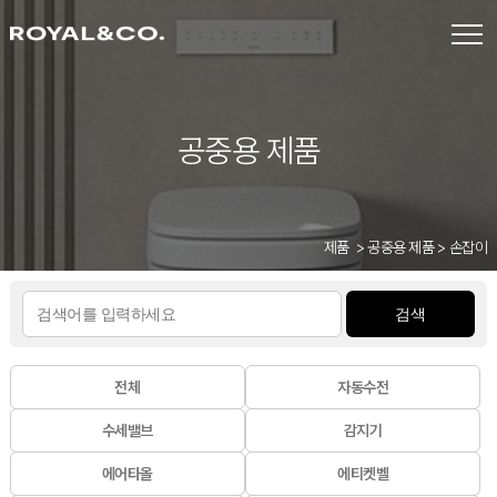
공중용 제품
제품
공중용 제품
손잡이
검색
전체
자동수전
수세밸브
감지기
에어타올
에티켓벨