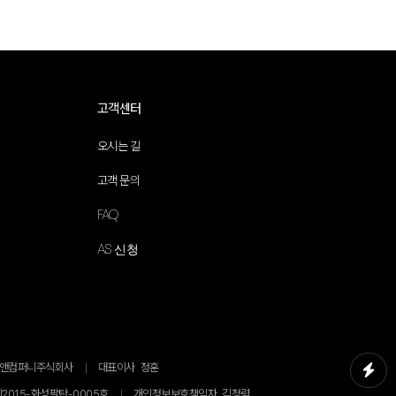
고객센터
오시는 길
고객 문의
FAQ
AS 신청
얄앤컴퍼니주식회사
대표이사
정훈
2015-화성팔탄-0005호
개인정보보호책임자
김정렴