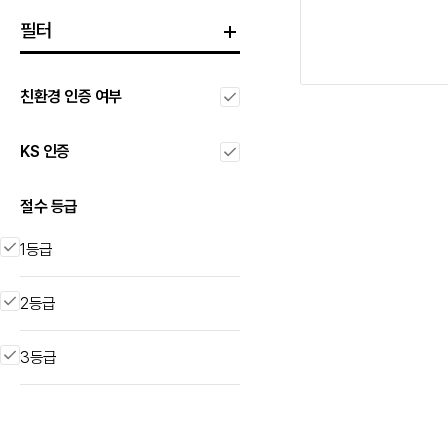
필터
친환경 인증 여부
KS 인증
절수 등급
1등급
2등급
3등급