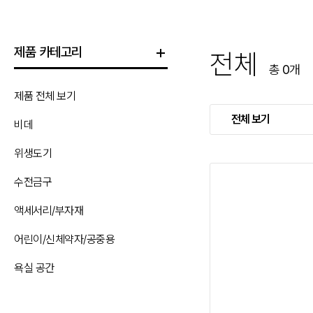
제품 카테고리
전체
총
0
개
제품 전체 보기
전체 보기
비데
위생도기
수전금구
액세서리/부자재
어린이/신체약자/공중용
욕실 공간