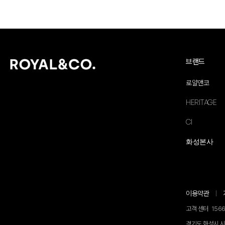
브랜드
로얄앤코
HERITAGE
CI
화성본사
이용약관
고객 센터
1566
경기도 화성시 시청