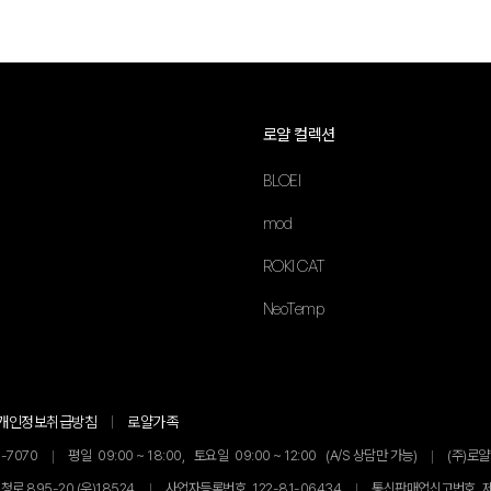
로얄 컬렉션
BLOEI
mod
ROKI CAT
NeoTemp
개인정보취급방침
로얄가족
-7070
평일
09:00 ~ 18:00,
토요일
09:00 ~ 12:00
(A/S 상담만 가능)
(주)로
로 895-20 (우)18524
사업자등록번호
122-81-06434
통신판매업신고번호
제