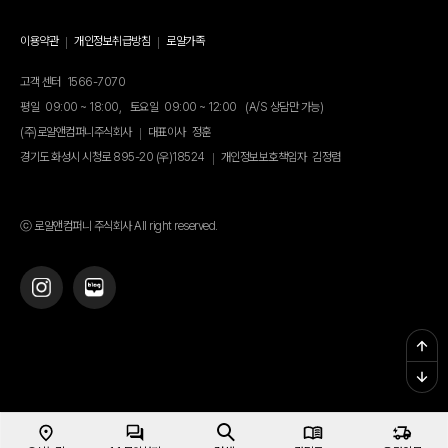
이용약관
개인정보취급방침
로얄가족
고객 센터
1566-7070
평일
09:00 ~ 18:00,
토요일
09:00 ~ 12:00
(A/S 상담만 가능)
(주)로얄앤컴퍼니주식회사
대표이사
정훈
경기도 화성시 시청로 895-20 (우)18524
개인정보보호책임자
김정렴
ⓒ 로얄앤컴퍼니 주식회사 All right reserved.