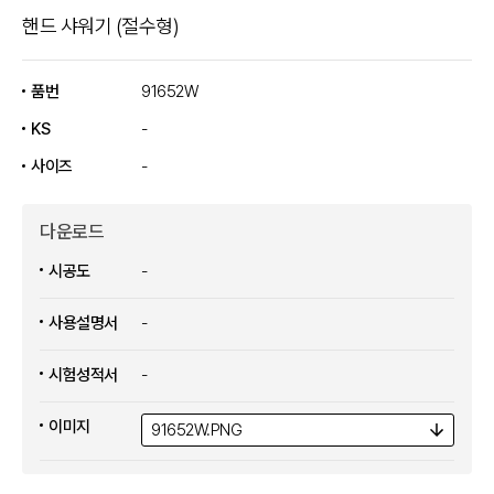
핸드 샤워기 (절수형)
품번
91652W
KS
-
사이즈
-
다운로드
시공도
-
사용설명서
-
시험성적서
-
이미지
91652W.
PNG