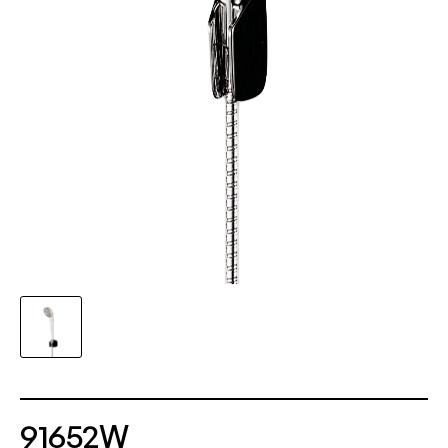
91652W