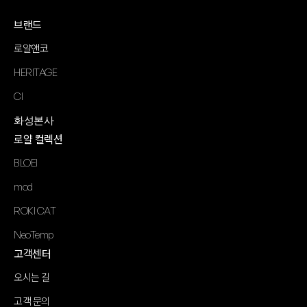
브랜드
로얄앤코
HERITAGE
CI
화성본사
로얄 컬렉션
BLOEI
mod
ROKI CAT
NeoTemp
고객센터
오시는 길
고객 문의