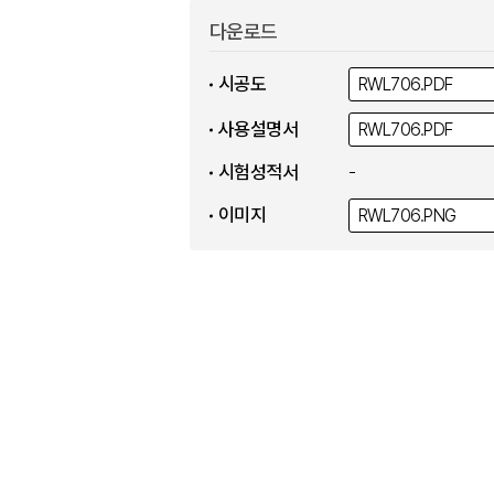
다운로드
시공도
RWL706.
PDF
사용설명서
RWL706.
PDF
시험성적서
-
이미지
RWL706.
PNG