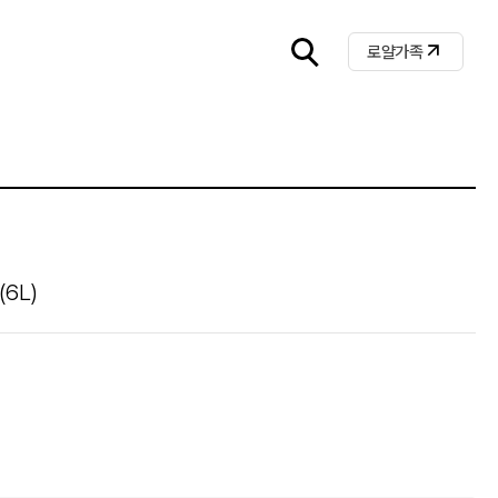
로얄가족
6L)