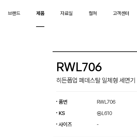
브랜드
제품
자료실
컬쳐
고객센터
RWL706
히든폽업 페데스탈 일체형 세면기 (
품번
RWL706
KS
㉿L610
사이즈
-