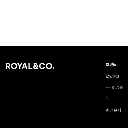
브랜드
로얄앤코
HERITAGE
CI
화성본사