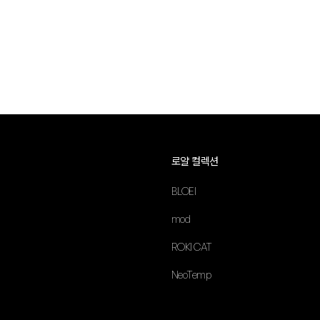
로얄 컬렉션
BLOEI
mod
ROKI CAT
NeoTemp