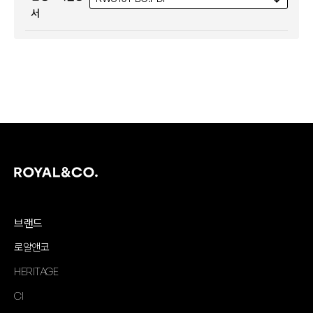
서
브랜드
로얄앤코
HERITAGE
CI