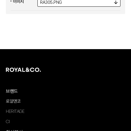
이미지
RA305.
PNG
브랜드
로얄앤코
HERITAGE
CI