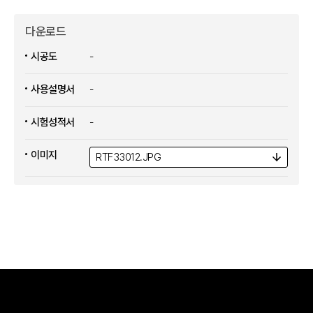
다운로드
시공도
-
사용설명서
-
시험성적서
-
이미지
RTF33012.
JPG