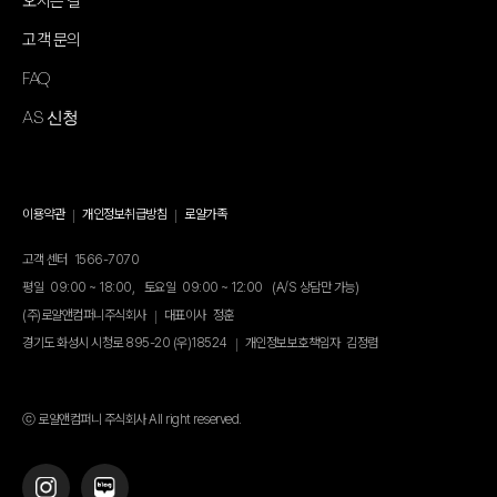
오시는 길
고객 문의
FAQ
AS 신청
이용약관
개인정보취급방침
로얄가족
고객 센터
1566-7070
평일
09:00 ~ 18:00,
토요일
09:00 ~ 12:00
(A/S 상담만 가능)
(주)로얄앤컴퍼니주식회사
대표이사
정훈
경기도 화성시 시청로 895-20 (우)18524
개인정보보호책임자
김정렴
ⓒ 로얄앤컴퍼니 주식회사 All right reserved.