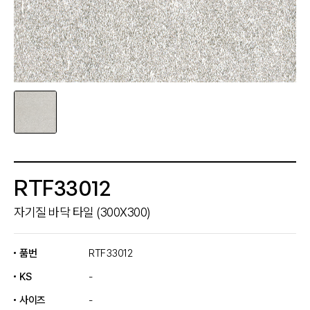
RTF33012
자기질 바닥 타일 (300X300)
품번
RTF33012
KS
-
사이즈
-