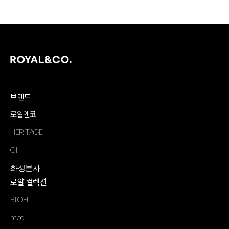
브랜드
로얄앤코
HERITAGE
CI
화성본사
로얄 컬렉션
BLOEI
mod