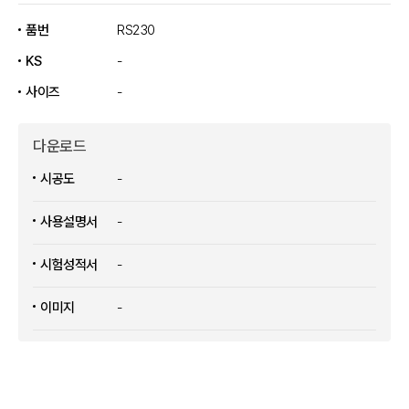
품번
RS230
KS
-
사이즈
-
다운로드
시공도
-
사용설명서
-
시험성적서
-
이미지
-