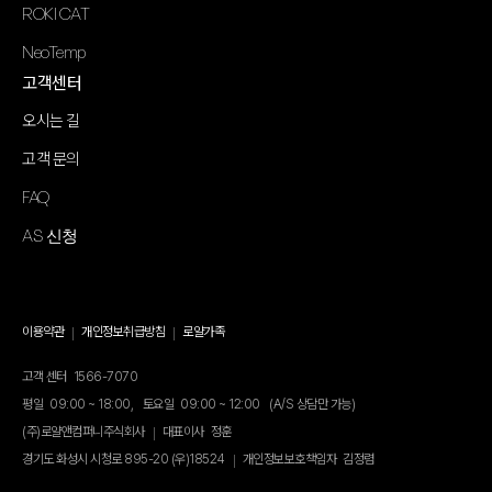
ROKI CAT
NeoTemp
고객센터
오시는 길
고객 문의
FAQ
AS 신청
이용약관
개인정보취급방침
로얄가족
고객 센터
1566-7070
평일
09:00 ~ 18:00,
토요일
09:00 ~ 12:00
(A/S 상담만 가능)
(주)로얄앤컴퍼니주식회사
대표이사
정훈
경기도 화성시 시청로 895-20 (우)18524
개인정보보호책임자
김정렴