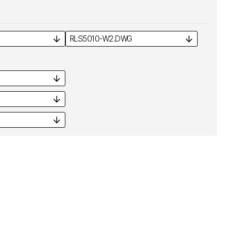
RLS5010-W2.
DWG