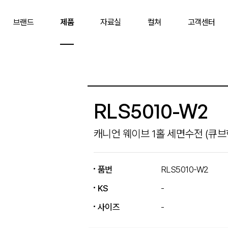
브랜드
제품
자료실
컬쳐
고객센터
RLS5010-W2
캐니언 웨이브 1홀 세면수전 (큐브
품번
RLS5010-W2
KS
-
사이즈
-