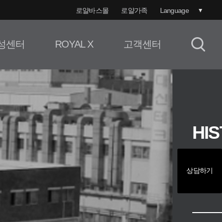
로얄바스몰
로얄가족
Language
성센터
ROYAL X
고객센터
HIS
RO
상담하기
로얄이 걸
로얄과 더