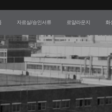
품
자료실/승인서류
로얄라운지
화