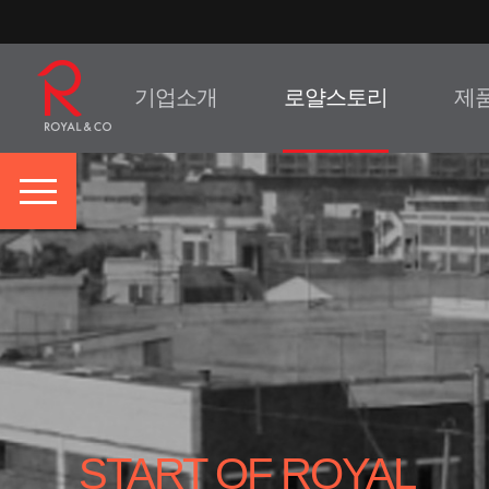
기업소개
로얄스토리
제
START OF ROYAL