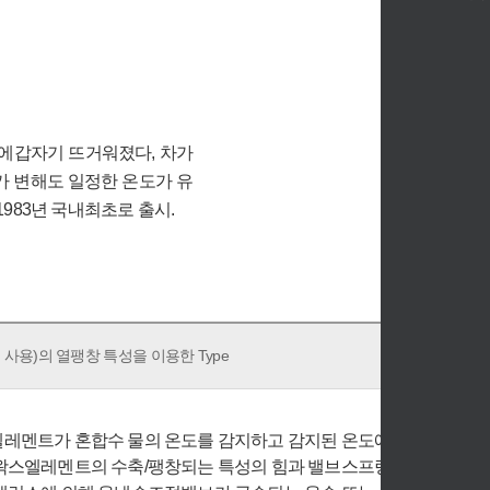
에갑자기 뜨거워졌다, 차가
 변해도 일정한 온도가 유
983년 국내최초로 출시.
용)의 열팽창 특성을 이용한 Type
레멘트가 혼합수 물의 온도를 감지하고 감지된 온도에
왁스엘레멘트의 수축/팽창되는 특성의 힘과 밸브스프링