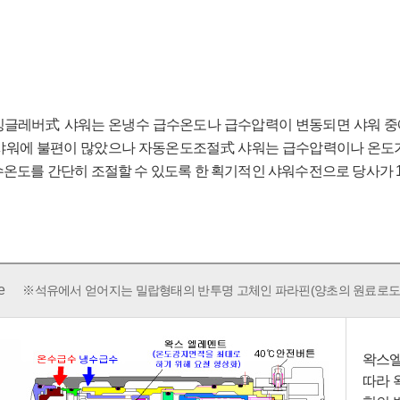
싱글레버式 샤워는 온냉수 급수온도나 급수압력이 변동되면 샤워 중
 샤워에 불편이 많았으나 자동온도조절式 샤워는 급수압력이나 온도가
수온도를 간단히 조절할 수 있도록 한 획기적인 샤워수전으로 당사가 1
e
※석유에서 얻어지는 밀랍형태의 반투명 고체인 파라핀(양초의 원료로도 사
왁스엘
따라 