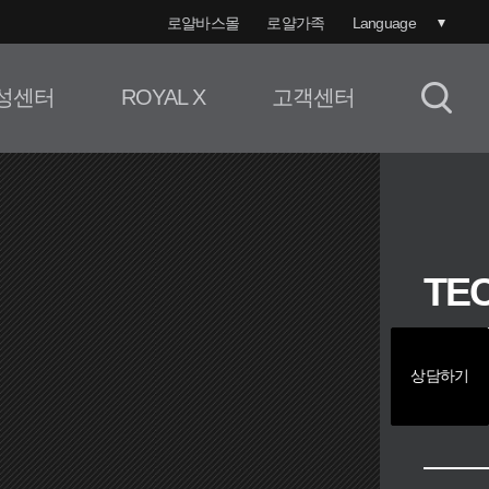
로얄바스몰
로얄가족
Language
성센터
ROYAL X
고객센터
TE
TO
상담하기
로얄의 기
대한민국