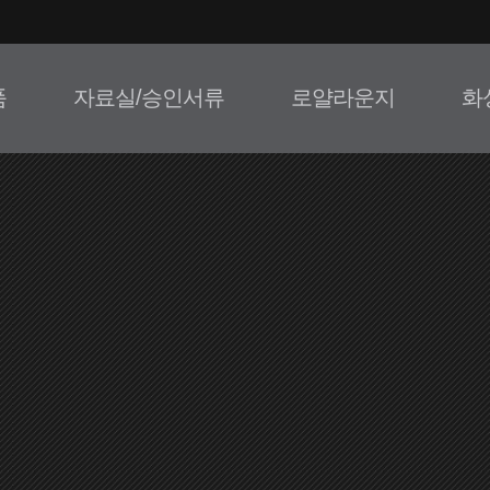
품
자료실/승인서류
로얄라운지
화