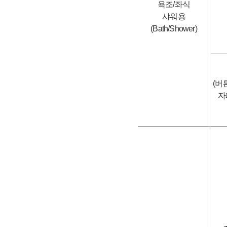
욕조/좌식
샤워용
(Bath/Shower)
(버
자