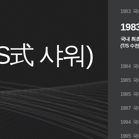
1983
국내
198
국내 최
S式 샤워)
(T/S 수
1984
국내
1985
국내최
1985
국
1987
국
1994
국
1995
국