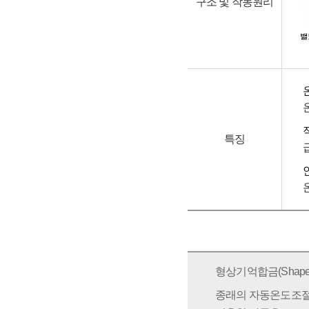
구조 및 작동원리
특징
형상기억합금(Shape Me
종래의 자동온도조절式