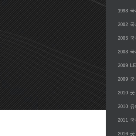
1998
국
2002
국내최
2005
국내
2008
국내
2009
L
2009
굿 
2010
굿 디
2010
유
2011
국내최초
2016
굿