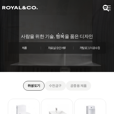
사람
을 위한 기술,
행
복
을 품은 디자인
제품
자료실/승인서류
카탈로그/시공수첩
위생도기
수전금구
공중용 제품