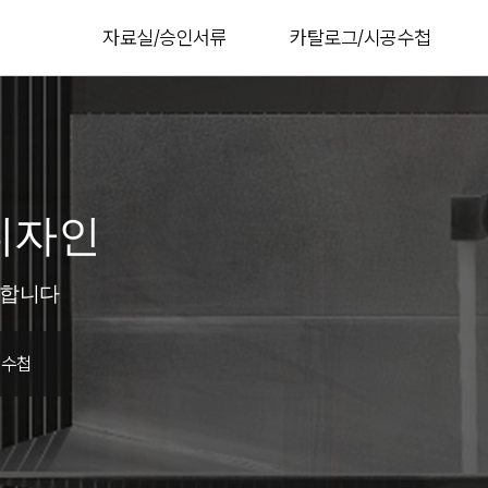
자료실/승인서류
카탈로그/시공수첩
디자인
인합니다
공수첩