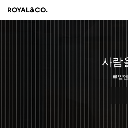
사람
로얄앤