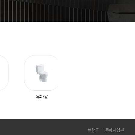
수채
유아용
브랜드
문화사업부