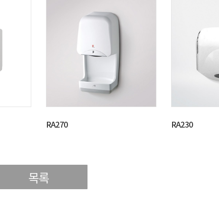
RA270
RA230
목록